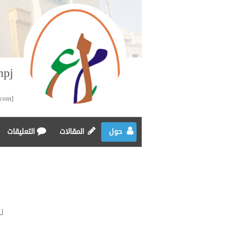
npj
[url=https://fluidcarepharmacy.com/#]furosemide 40mg[/url] FluidCare Pharmacy
حول
المقالات
التعليقات
ل